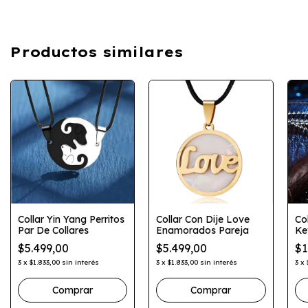
Productos similares
Collar Yin Yang Perritos
Collar Con Dije Love
Co
Par De Collares
Enamorados Pareja
Ke
Yo
$5.499,00
$5.499,00
$1
3
x
$1.833,00
sin interés
3
x
$1.833,00
sin interés
3
x
Comprar