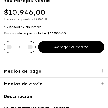
You Parejas Novios
$10.946,00
Precio sin impuestos
$9.046,28
3
x
$3.648,67
sin interés
Envío gratis
superando los
$33.000,00
Medios de pago
Medios de envío
Descripción
Collar Corazón 'I Love You' en Acero