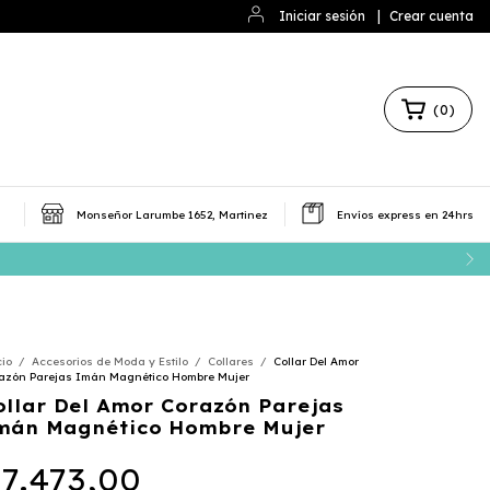
Iniciar sesión
|
Crear cuenta
(
0
)
Monseñor Larumbe 1652, Martinez
Envíos express en 24hrs
cio
/
Accesorios de Moda y Estilo
/
Collares
/
Collar Del Amor
azón Parejas Imán Magnético Hombre Mujer
ollar Del Amor Corazón Parejas
mán Magnético Hombre Mujer
7.473,00