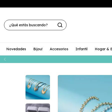
Novedades
Bijou!
Accesorios
Infantil
Hogar & E
¡3 cuotas sin interés en toda l