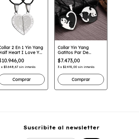
Collar 2 En 1 Yin Yang
Collar Yin Yang
Half Heart I Love You
Gatitos Par De
Collar 2 E
Parejas Novios
Collares
$10.946,00
$7.473,00
Master Ke
I Love Yo
3
x
$3.648,67
sin interés
3
x
$2.491,00
sin interés
$16.315,
3
x
$5.438,33
s
Comprar
Com
Suscribite al newsletter