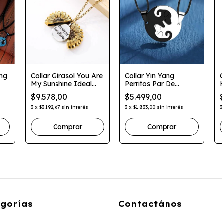
ang
Collar Girasol You Are
Collar Yin Yang
My Sunshine Ideal
Perritos Par De
Parejas Novios
Collares
$9.578,00
$5.499,00
3
x
$3.192,67
sin interés
3
x
$1.833,00
sin interés
Comprar
gorías
Contactános