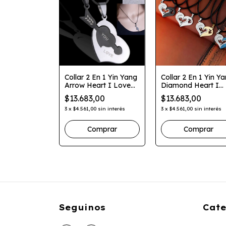
vios Parejas
Collar 2 En 1 Yin Yang
Collar 2 En 1 Yin Y
Astronauta
Arrow Heart I Love
Diamond Heart I
2 En 1 Imán
You Parejas Novio
Love You Parejas
,00
$13.683,00
$13.683,00
sin interés
3
x
$4.561,00
sin interés
3
x
$4.561,00
sin interés
Comprar
Seguinos
Cate