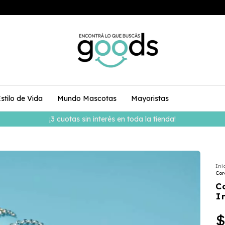
stilo de Vida
Mundo Mascotas
Mayoristas
a tienda!
Ini
Cor
C
I
$