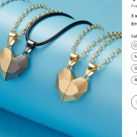
Pre
3
En
Co
N
G
R