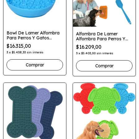
Bowl De Lamer Alfombra
Alfombra De Lamer
Para Perros Y Gatos
Alfombra Para Perros Y
Lickimat Huesitos
Gatos Lickimat Rombos
$16.315,00
$16.209,00
3
x
$5.438,33
sin interés
3
x
$5.403,00
sin interés
Comprar
Comprar