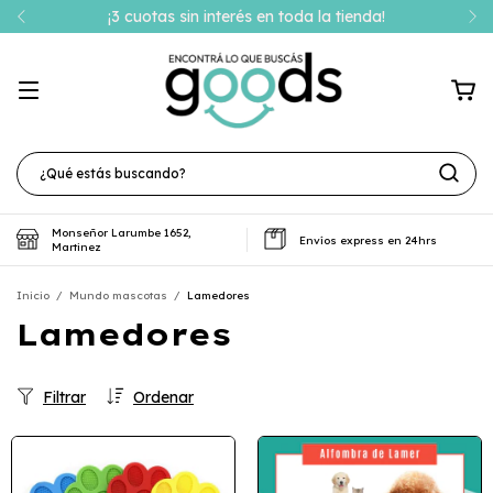
¡Envío gratis superando los $30.000!
Monseñor Larumbe 1652,
Envíos express en 24hrs
Martinez
Inicio
/
Mundo mascotas
/
Lamedores
Lamedores
Filtrar
Ordenar