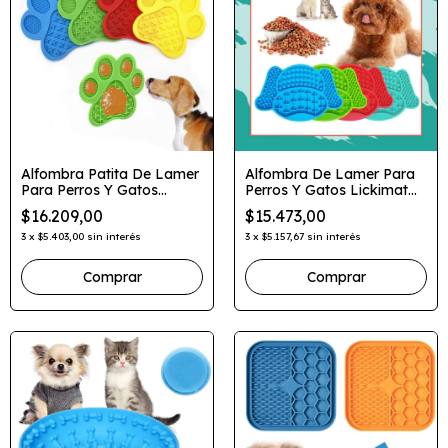
Alfombra Patita De Lamer
Alfombra De Lamer Para
Para Perros Y Gatos
Perros Y Gatos Lickimat
Lickimat
Orejas
$16.209,00
$15.473,00
3
x
$5.403,00
sin interés
3
x
$5.157,67
sin interés
Comprar
Comprar