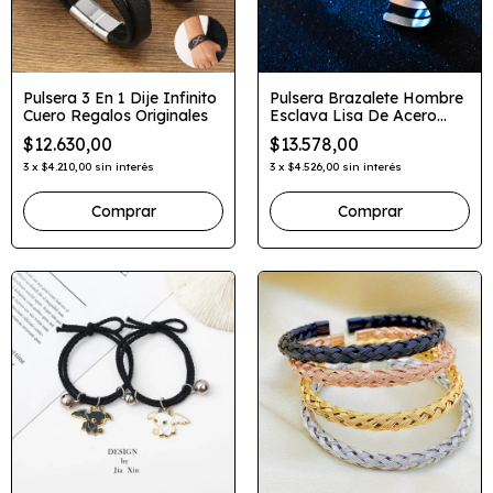
Pulsera 3 En 1 Dije Infinito
Pulsera Brazalete Hombre
Cuero Regalos Originales
Esclava Lisa De Acero
Quirurgico
$12.630,00
$13.578,00
3
x
$4.210,00
sin interés
3
x
$4.526,00
sin interés
Comprar
Comprar