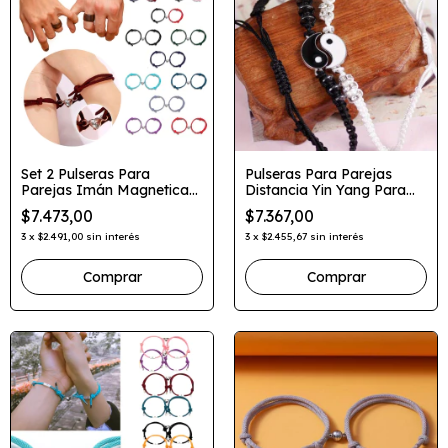
Set 2 Pulseras Para
Pulseras Para Parejas
Parejas Imán Magneticas
Distancia Yin Yang Para
Amor Corazon
Compartir
$7.473,00
$7.367,00
3
x
$2.491,00
sin interés
3
x
$2.455,67
sin interés
Comprar