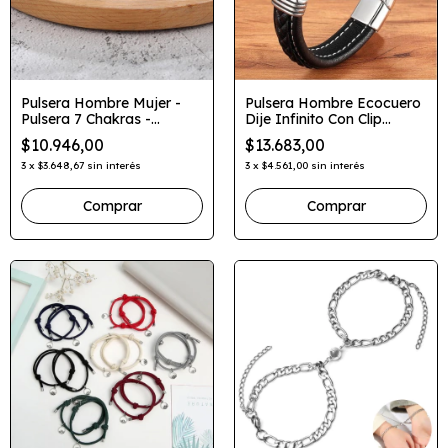
Pulsera Hombre Mujer -
Pulsera Hombre Ecocuero
Pulsera 7 Chakras -
Dije Infinito Con Clip
Piedras Naturales
Magnetico
$10.946,00
$13.683,00
3
x
$3.648,67
sin interés
3
x
$4.561,00
sin interés