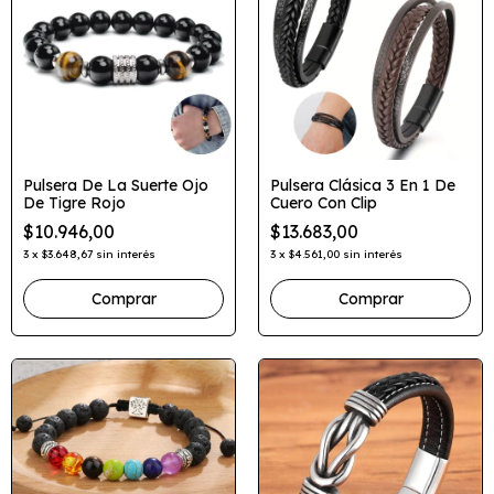
Pulsera De La Suerte Ojo
Pulsera Clásica 3 En 1 De
De Tigre Rojo
Cuero Con Clip
$10.946,00
$13.683,00
3
x
$3.648,67
sin interés
3
x
$4.561,00
sin interés
Comprar