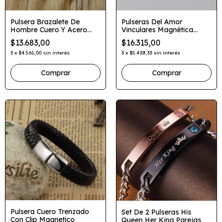
Pulsera Brazalete De
Pulseras Del Amor
Hombre Cuero Y Acero
Vinculares Magnética
Quirurgico
Iman Parejas Corazon
$13.683,00
$16.315,00
3
x
$4.561,00
sin interés
3
x
$5.438,33
sin interés
Comprar
Pulsera Cuero Trenzado
Set De 2 Pulseras His
Con Clip Magnetico
Queen Her King Parejas