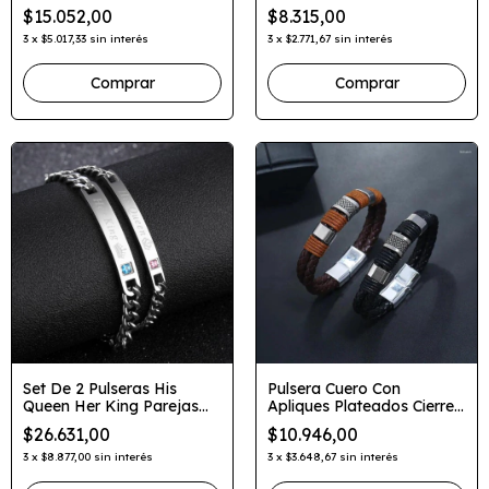
Distancia
$15.052,00
$8.315,00
3
x
$5.017,33
sin interés
3
x
$2.771,67
sin interés
Set De 2 Pulseras His
Pulsera Cuero Con
Queen Her King Parejas
Apliques Plateados Cierre
Plateadas
Magnetico
$26.631,00
$10.946,00
3
x
$8.877,00
sin interés
3
x
$3.648,67
sin interés