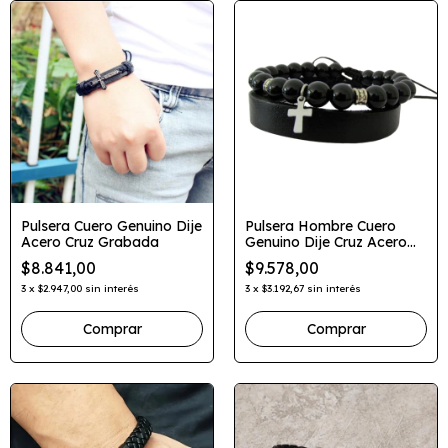
Pulsera Cuero Genuino Dije
Pulsera Hombre Cuero
Acero Cruz Grabada
Genuino Dije Cruz Acero
Conjunto 2 En 1
$8.841,00
$9.578,00
3
x
$2.947,00
sin interés
3
x
$3.192,67
sin interés