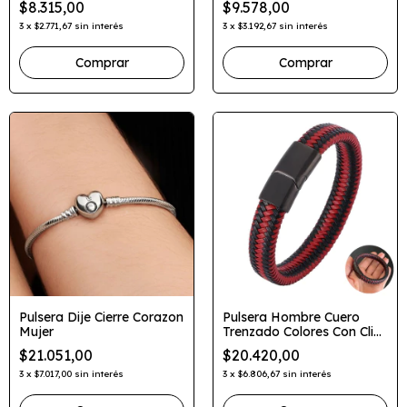
$8.315,00
$9.578,00
3
x
$2.771,67
sin interés
3
x
$3.192,67
sin interés
Comprar
Comprar
Pulsera Dije Cierre Corazon
Pulsera Hombre Cuero
Mujer
Trenzado Colores Con Clip
Magnético
$21.051,00
$20.420,00
3
x
$7.017,00
sin interés
3
x
$6.806,67
sin interés