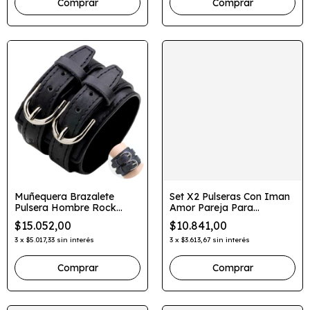
Comprar
Muñequera Brazalete
Set X2 Pulseras Con Iman
Pulsera Hombre Rock
Amor Pareja Para
Doble Cinturon Cuero
Compartir Yin Yang
$15.052,00
$10.841,00
3
x
$5.017,33
sin interés
3
x
$3.613,67
sin interés
Comprar