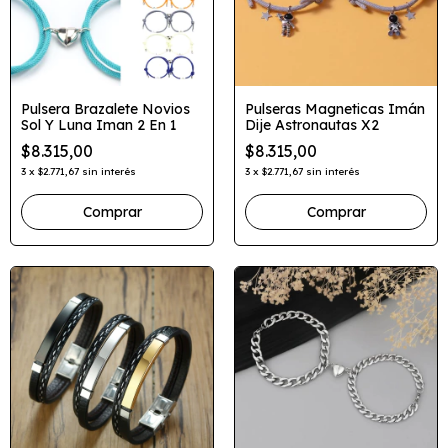
Pulsera Brazalete Novios
Pulseras Magneticas Imán
Sol Y Luna Iman 2 En 1
Dije Astronautas X2
$8.315,00
$8.315,00
3
x
$2.771,67
sin interés
3
x
$2.771,67
sin interés
Comprar