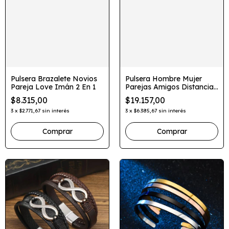
Pulsera Brazalete Novios
Pulsera Hombre Mujer
Pareja Love Imán 2 En 1
Parejas Amigos Distancia
Dije Corona
$8.315,00
$19.157,00
3
x
$2.771,67
sin interés
3
x
$6.385,67
sin interés
Comprar
Comprar