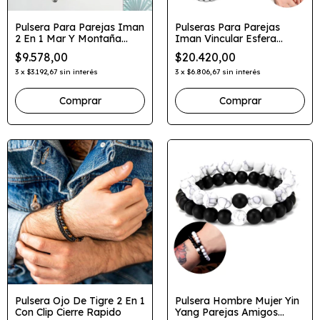
Pulsera Para Parejas Iman
Pulseras Para Parejas
2 En 1 Mar Y Montaña
Iman Vincular Esfera
Hombre Mujer
Acero Quirúrgico
$9.578,00
$20.420,00
3
x
$3.192,67
sin interés
3
x
$6.806,67
sin interés
Comprar
Pulsera Ojo De Tigre 2 En 1
Pulsera Hombre Mujer Yin
Con Clip Cierre Rapido
Yang Parejas Amigos