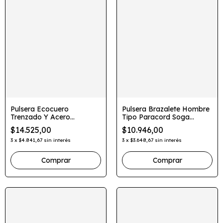
Pulsera Ecocuero
Pulsera Brazalete Hombre
Trenzado Y Acero
Tipo Paracord Soga
Quirúrgico Cierre Clip
Camuflada
$14.525,00
$10.946,00
3
x
$4.841,67
sin interés
3
x
$3.648,67
sin interés
Comprar