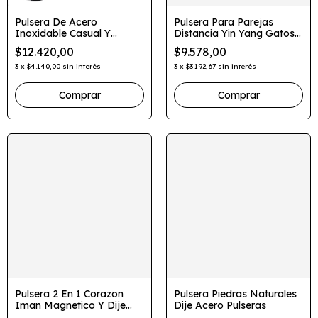
Pulsera De Acero
Pulsera Para Parejas
Inoxidable Casual Y
Distancia Yin Yang Gatos 2
Sencilla
En 1
$12.420,00
$9.578,00
3
x
$4.140,00
sin interés
3
x
$3.192,67
sin interés
Comprar
Pulsera 2 En 1 Corazon
Pulsera Piedras Naturales
Iman Magnetico Y Dije
Dije Acero Pulseras
Para Grabar