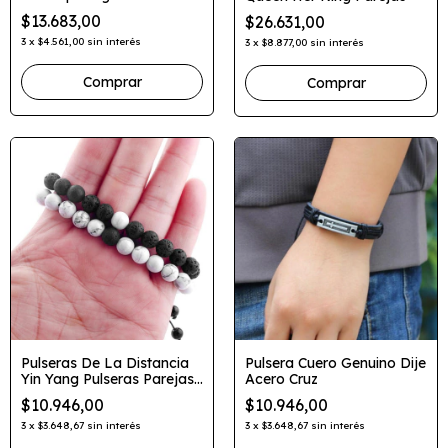
$13.683,00
$26.631,00
3
x
$4.561,00
sin interés
3
x
$8.877,00
sin interés
Comprar
Pulseras De La Distancia
Pulsera Cuero Genuino Dije
Yin Yang Pulseras Parejas
Acero Cruz
Amistad
$10.946,00
$10.946,00
3
x
$3.648,67
sin interés
3
x
$3.648,67
sin interés