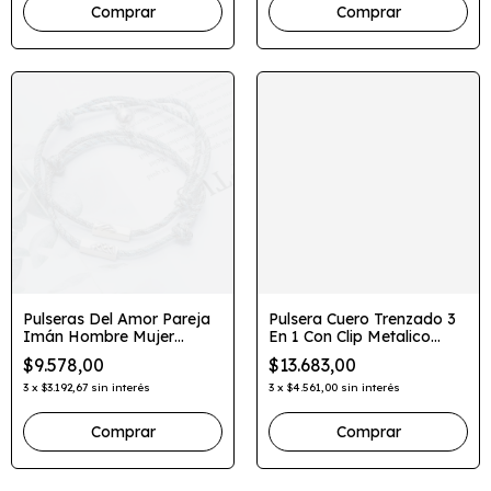
Comprar
Pulseras Del Amor Pareja
Pulsera Cuero Trenzado 3
Imán Hombre Mujer
En 1 Con Clip Metalico
Magneticas X2
Elegante
$9.578,00
$13.683,00
3
x
$3.192,67
sin interés
3
x
$4.561,00
sin interés