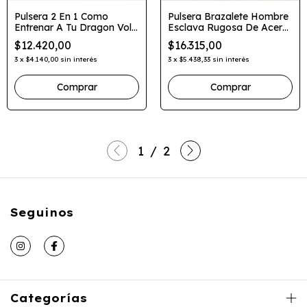
Pulsera 2 En 1 Como
Pulsera Brazalete Hombre
Entrenar A Tu Dragon Vola
Esclava Rugosa De Acero
Con Estilo
Quirurgico
$12.420,00
$16.315,00
3
x
$4.140,00
sin interés
3
x
$5.438,33
sin interés
Comprar
Comprar
1
/
2
Seguinos
Categorías