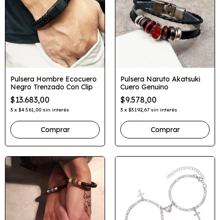
Pulsera Hombre Ecocuero
Pulsera Naruto Akatsuki
Negro Trenzado Con Clip
Cuero Genuino
$13.683,00
$9.578,00
3
x
$4.561,00
sin interés
3
x
$3.192,67
sin interés