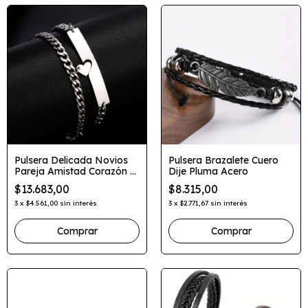
Pulsera Delicada Novios
Pulsera Brazalete Cuero
Pareja Amistad Corazón 2
Dije Pluma Acero
En 1
$13.683,00
$8.315,00
3
x
$4.561,00
sin interés
3
x
$2.771,67
sin interés