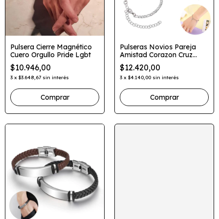
Pulsera Cierre Magnético
Pulseras Novios Pareja
Cuero Orgullo Pride Lgbt
Amistad Corazon Cruz
Iman 2 En 1
$10.946,00
$12.420,00
3
x
$3.648,67
sin interés
3
x
$4.140,00
sin interés
Comprar