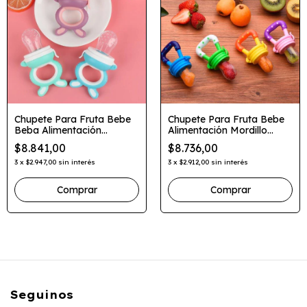
Chupete Para Fruta Bebe
Chupete Para Fruta Bebe
Beba Alimentación
Alimentación Mordillo
Mordillo Silicona
Silicona Star
$8.841,00
$8.736,00
3
x
$2.947,00
sin interés
3
x
$2.912,00
sin interés
Comprar
Comprar
Seguinos