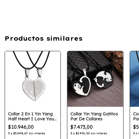
Productos similares
Collar 2 En 1 Yin Yang
Collar Yin Yang Gatitos
Co
Half Heart I Love You
Par De Collares
Pa
Parejas Novios
$10.946,00
$7.473,00
$5
3
x
$3.648,67
sin interés
3
x
$2.491,00
sin interés
3
x