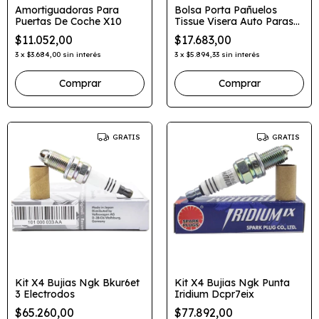
Amortiguadoras Para
Bolsa Porta Pañuelos
Puertas De Coche X10
Tissue Visera Auto Parasol
Elastizado
$11.052,00
$17.683,00
3
x
$3.684,00
sin interés
3
x
$5.894,33
sin interés
Comprar
GRATIS
GRATIS
Kit X4 Bujias Ngk Bkur6et
Kit X4 Bujias Ngk Punta
3 Electrodos
Iridium Dcpr7eix
$65.260,00
$77.892,00