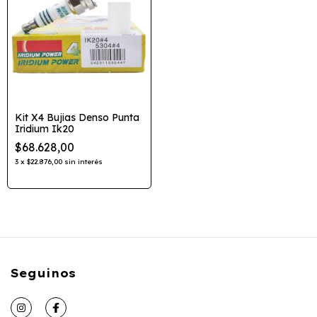
Kit X4 Bujias Denso Punta
Iridium Ik20
$68.628,00
3
x
$22.876,00
sin interés
Seguinos