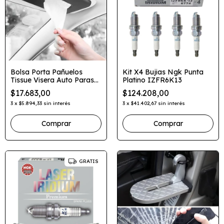
Bolsa Porta Pañuelos
Kit X4 Bujias Ngk Punta
Tissue Visera Auto Parasol
Platino IZFR6K13
Con Clip
$17.683,00
$124.208,00
3
x
$5.894,33
sin interés
3
x
$41.402,67
sin interés
Comprar
GRATIS