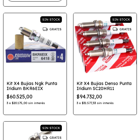
SIN STOCK
SIN STOCK
GRATIS
GRATIS
Kit X4 Bujias Ngk Punta
Kit X4 Bujias Denso Punta
Iridium BKR6EIX
Iridium SC20HR11
$60.525,00
$94.732,00
3
x
$20.175,00
sin interés
3
x
$31.577,33
sin interés
SIN STOCK
GRATIS