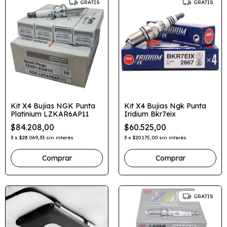
GRATIS
GRATIS
Kit X4 Bujias NGK Punta
Kit X4 Bujias Ngk Punta
Platinium LZKAR6AP11
Iridium Bkr7eix
$84.208,00
$60.525,00
3
x
$28.069,33
sin interés
3
x
$20.175,00
sin interés
GRATIS