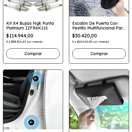
Kit X4 Bujias Ngk Punta
Escalón De Puerta Con
Platinium IZFR6K11S
Pestillo Multifuncional Para
Auto
$114.944,00
$30.420,00
3
x
$38.314,67
sin interés
3
x
$10.140,00
sin interés
Comprar