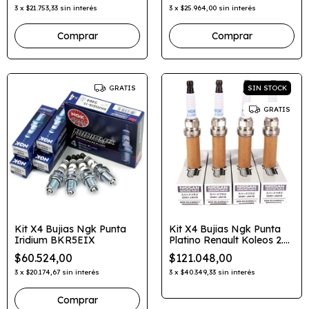
3
x
$21.753,33
sin interés
3
x
$25.964,00
sin interés
SIN STOCK
GRATIS
GRATIS
Kit X4 Bujias Ngk Punta
Kit X4 Bujias Ngk Punta
Iridium BKR5EIX
Platino Renault Koleos 2.5
DILKAR6A11
$60.524,00
$121.048,00
3
x
$20.174,67
sin interés
3
x
$40.349,33
sin interés