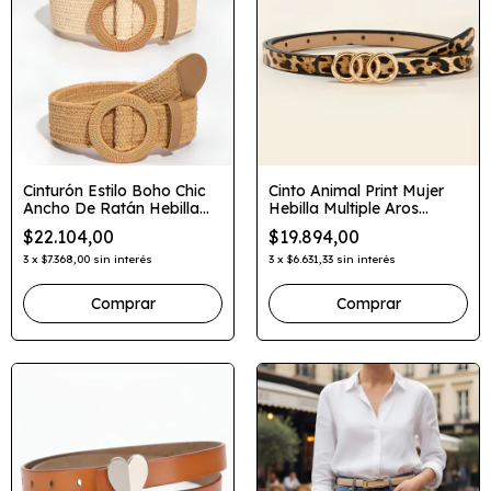
Cinturón Estilo Boho Chic
Cinto Animal Print Mujer
Ancho De Ratán Hebilla
Hebilla Multiple Aros
Circular
Dorados
$22.104,00
$19.894,00
3
x
$7.368,00
sin interés
3
x
$6.631,33
sin interés
Comprar