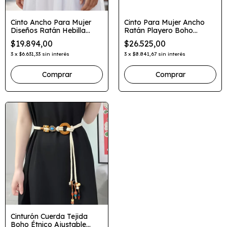
Cinto Ancho Para Mujer
Cinto Para Mujer Ancho
Diseños Ratán Hebilla
Ratán Playero Boho
Cuadrada
Hebilla Redonda
$19.894,00
$26.525,00
3
x
$6.631,33
sin interés
3
x
$8.841,67
sin interés
Comprar
Cinturón Cuerda Tejida
Boho Étnico Ajustable