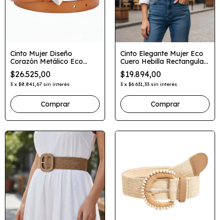
Cinto Mujer Diseño
Cinto Elegante Mujer Eco
Corazón Metálico Eco
Cuero Hebilla Rectangular
Cuero Juvenil
Metalica
$26.525,00
$19.894,00
3
x
$8.841,67
sin interés
3
x
$6.631,33
sin interés
Comprar