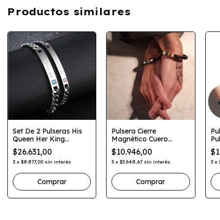
Productos similares
Set De 2 Pulseras His
Pulsera Cierre
Pu
Queen Her King
Magnético Cuero
Pu
Parejas Plateadas
Orgullo Pride Lgbt
Pi
$26.631,00
$10.946,00
$1
3
x
$8.877,00
sin interés
3
x
$3.648,67
sin interés
3
x
Comprar